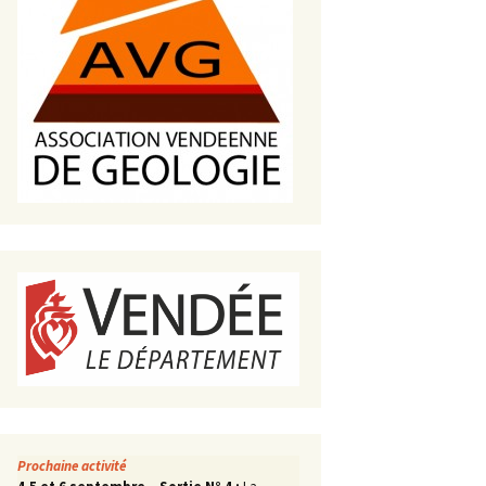
s de roches
es minéraux
fleurements
roupes
Prochaine activité