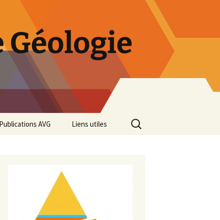
 Géologie
Rechercher :
Publications AVG
Liens utiles
Bulletins annuels
Rétrospective des 50 ans
de l’AVG
Diaporama Exposition
minéralogique AVG 2016