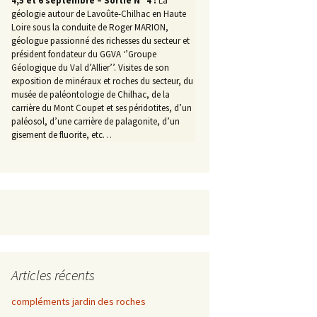
4,5 et 6 septembre – Sortie N° 4 :
La
géologie autour de Lavoûte-Chilhac en Haute
Loire sous la conduite de Roger MARION,
géologue passionné des richesses du secteur et
président fondateur du GGVA ‘’Groupe
Géologique du Val d’Allier’’. Visites de son
exposition de minéraux et roches du secteur, du
musée de paléontologie de Chilhac, de la
carrière du Mont Coupet et ses péridotites, d’un
paléosol, d’une carrière de palagonite, d’un
gisement de fluorite, etc…
Articles récents
compléments jardin des roches