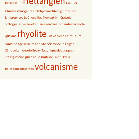
Hettangien
Hermenault
Houiller
ichnites
ichnogenres
Ichthyosarcolites
ignimbrites
lamprophyre
Le Chenaillet
Mervent
Minéralogie
orthogneiss
Paléovolcanisme vendéen
phtanites
Pissotte
rhyolite
Queyras
Roc-Cervelle
Saint-Laurs
sanidine
Sphaerulites
spilite
séisme de La Laigne
Série volcanique de Erquy
Tectonique des plaques
Transgression jurassique
Unité de Saint-Brieuc
volcanisme
unité sans blocs
Viso