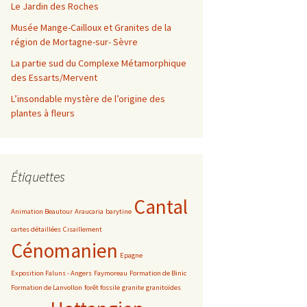
Le Jardin des Roches
Musée Mange-Cailloux et Granites de la
région de Mortagne-sur- Sèvre
La partie sud du Complexe Métamorphique
des Essarts/Mervent
L’insondable mystère de l’origine des
plantes à fleurs
Étiquettes
Cantal
Animation Beautour
Araucaria
barytine
cartes détaillées
Cisaillement
Cénomanien
Epagne
Exposition Faluns - Angers
Faymoreau
Formation de Binic
Formation de Lanvollon
forêt fossile
granite
granitoïdes