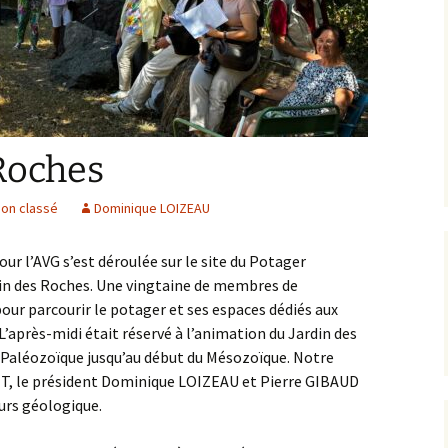
Expositions,
rences
Conférences…
Galerie de photos
Roches
Diaporamas
Lames mince
 Roches
Galerie de vidéos
Minéraux
on classé
Dominique LOIZEAU
Cartes – schémas –
Inventaire d
Echelles des temps
vendéens
our l’AVG s’est déroulée sur le site du Potager
din des Roches. Une vingtaine de membres de
Carnets de voyages
Fossiles
pour parcourir le potager et ses espaces dédiés aux
Analyse de livres, revues,
Paysages, af
L’après-midi était réservé à l’animation du Jardin des
…
 Paléozoïque jusqu’au début du Mésozoïque. Notre
Photos de g
T, le président Dominique LOIZEAU et Pierre GIBAUD
urs géologique.