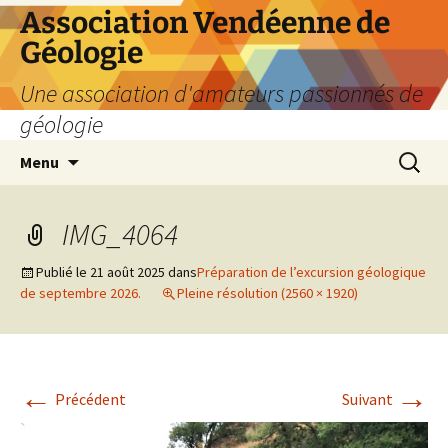
Aller
Association Vendéenne de
au
Géologie
contenu
Une association d'amateurs passionnés de
géologie
Recherc
Menu
IMG_4064
Publié le
21 août 2025
dans
Préparation de l’excursion géologique
de septembre 2026.
Pleine résolution (2560 × 1920)
←
→
Précédent
Suivant