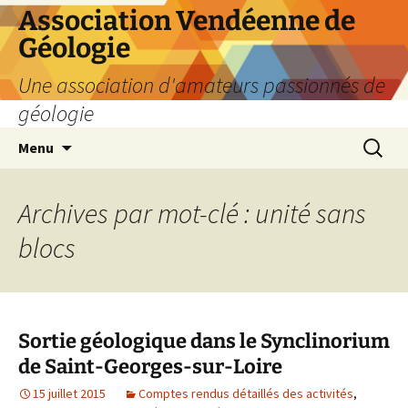
Aller
Association Vendéenne de
au
Géologie
contenu
Une association d'amateurs passionnés de
géologie
Recherc
Menu
Archives par mot-clé : unité sans
blocs
Sortie géologique dans le Synclinorium
de Saint-Georges-sur-Loire
15 juillet 2015
Comptes rendus détaillés des activités
,