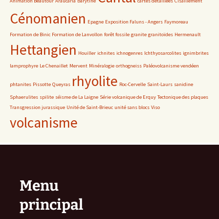
Animation Beautour
Araucaria
barytine
cartes détaillées
Cisaillement
Cénomanien
Epagne
Exposition Faluns - Angers
Faymoreau
Formation de Binic
Formation de Lanvollon
forêt fossile
granite
granitoïdes
Hermenault
Hettangien
Houiller
ichnites
ichnogenres
Ichthyosarcolites
ignimbrites
lamprophyre
Le Chenaillet
Mervent
Minéralogie
orthogneiss
Paléovolcanisme vendéen
rhyolite
phtanites
Pissotte
Queyras
Roc-Cervelle
Saint-Laurs
sanidine
Sphaerulites
spilite
séisme de La Laigne
Série volcanique de Erquy
Tectonique des plaques
Transgression jurassique
Unité de Saint-Brieuc
unité sans blocs
Viso
volcanisme
Menu
principal