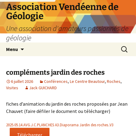
Aller
Association Vendéenne de
au
Géologie
contenu
Une association d'amateurs passionnés de
géologie
Recherc
Menu
compléments jardin des roches
6 juillet 2026
Conférences
,
Le Centre Beautour
,
Roches
,
Visites
Jack GUICHARD
fiches d’animation du jardin des roches proposées par Jean
Chauvet (faire défiler le document ou télécharger)
2025.05.14.AVG.J.C.PLANCHES A3.Diaporama Jardin des roches..V3
Télécharger