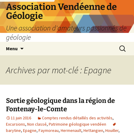
Aller
Association Vendéenne de
au
Géologie
contenu
Une association d'amateurs passionnés de
géologie
Recherc
Menu
Archives par mot-clé : Epagne
Sortie géologique dans la région de
Fontenay-le-Comte
11 juin 2016
Comptes rendus détaillés des activités
,
Excursions
,
Non classé
,
Patrimoine géologique vendéen
barytine
,
Epagne
,
Faymoreau
,
Hermenault
,
Hettangien
,
Houiller
,