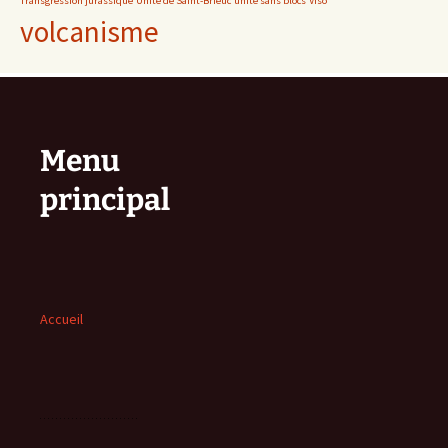
Transgression jurassique
Unité de Saint-Brieuc
unité sans blocs
Viso
volcanisme
Menu
principal
Accueil