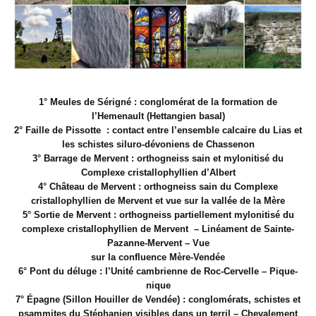
1° Meules de Sérigné : conglomérat de la formation de
l’Hemenault (Hettangien basal)
2° Faille de Pissotte : contact entre l’ensemble calcaire du Lias et
les schistes siluro-dévoniens de Chassenon
3° Barrage de Mervent : orthogneiss sain et mylonitisé du
Complexe cristallophyllien d’Albert
4° Château de Mervent : orthogneiss sain du Complexe
cristallophyllien de Mervent et vue sur la vallée de la Mère
5° Sortie de Mervent : orthogneiss partiellement mylonitisé du
complexe cristallophyllien de Mervent – Linéament de Sainte-
Pazanne-Mervent – Vue
sur la confluence Mère-Vendée
6° Pont du déluge : l’Unité cambrienne de Roc-Cervelle – Pique-
nique
7° Épagne (Sillon Houiller de Vendée) : conglomérats, schistes et
psammites du Stéphanien visibles dans un terril – Chevalement