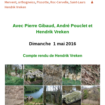
Mervent
,
orthogneiss
,
Pissotte
,
Roc-Cervelle
,
Saint-Laurs
Hendrik Vreken
Avec Pierre Gibaud, André Pouclet et
Hendrik Vreken
Dimanche 1 mai 2016
Compte rendu de Hendrik Vreken