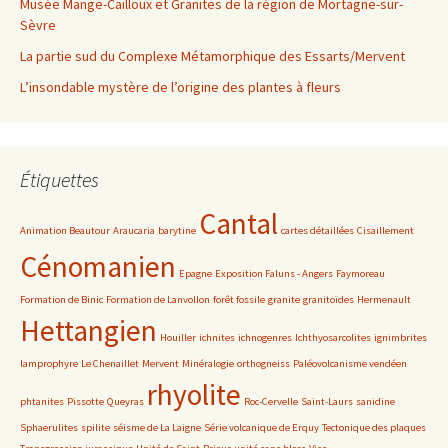
Musée Mange-Cailloux et Granites de la région de Mortagne-sur-
Sèvre
La partie sud du Complexe Métamorphique des Essarts/Mervent
L’insondable mystère de l’origine des plantes à fleurs
Étiquettes
Cantal
Animation Beautour
Araucaria
barytine
cartes détaillées
Cisaillement
Cénomanien
Epagne
Exposition Faluns - Angers
Faymoreau
Formation de Binic
Formation de Lanvollon
forêt fossile
granite
granitoïdes
Hermenault
Hettangien
Houiller
ichnites
ichnogenres
Ichthyosarcolites
ignimbrites
lamprophyre
Le Chenaillet
Mervent
Minéralogie
orthogneiss
Paléovolcanisme vendéen
rhyolite
phtanites
Pissotte
Queyras
Roc-Cervelle
Saint-Laurs
sanidine
Sphaerulites
spilite
séisme de La Laigne
Série volcanique de Erquy
Tectonique des plaques