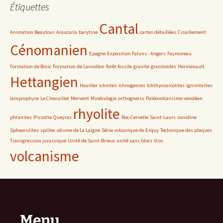
Étiquettes
Cantal
Animation Beautour
Araucaria
barytine
cartes détaillées
Cisaillement
Cénomanien
Epagne
Exposition Faluns - Angers
Faymoreau
Formation de Binic
Formation de Lanvollon
forêt fossile
granite
granitoïdes
Hermenault
Hettangien
Houiller
ichnites
ichnogenres
Ichthyosarcolites
ignimbrites
lamprophyre
Le Chenaillet
Mervent
Minéralogie
orthogneiss
Paléovolcanisme vendéen
rhyolite
phtanites
Pissotte
Queyras
Roc-Cervelle
Saint-Laurs
sanidine
Sphaerulites
spilite
séisme de La Laigne
Série volcanique de Erquy
Tectonique des plaques
Transgression jurassique
Unité de Saint-Brieuc
unité sans blocs
Viso
volcanisme
Menu