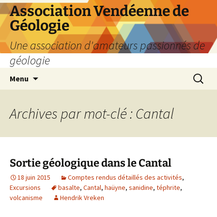
Aller
Association Vendéenne de
au
Géologie
contenu
Une association d'amateurs passionnés de
géologie
Recherc
Menu
Archives par mot-clé : Cantal
Sortie géologique dans le Cantal
18 juin 2015
Comptes rendus détaillés des activités
,
Excursions
basalte
,
Cantal
,
haüyne
,
sanidine
,
téphrite
,
volcanisme
Hendrik Vreken