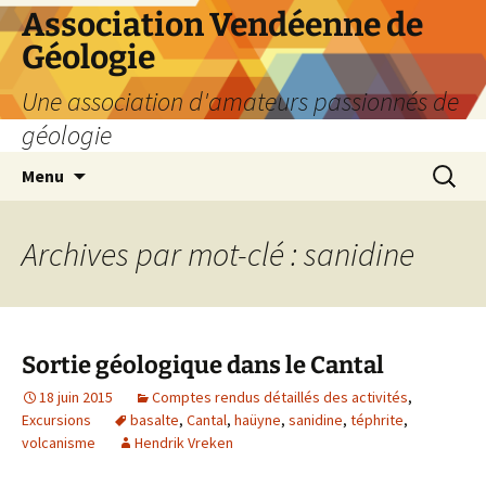
Aller
Association Vendéenne de
au
Géologie
contenu
Une association d'amateurs passionnés de
géologie
Recherc
Menu
Archives par mot-clé : sanidine
Sortie géologique dans le Cantal
18 juin 2015
Comptes rendus détaillés des activités
,
Excursions
basalte
,
Cantal
,
haüyne
,
sanidine
,
téphrite
,
volcanisme
Hendrik Vreken