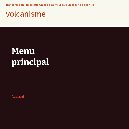
Transgression jurassique
Unité de Saint-Brieuc
unité sans blocs
Viso
volcanisme
Menu
principal
Accueil