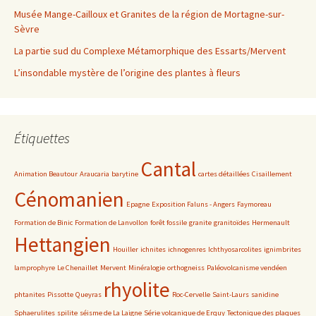
Musée Mange-Cailloux et Granites de la région de Mortagne-sur-
Sèvre
La partie sud du Complexe Métamorphique des Essarts/Mervent
L’insondable mystère de l’origine des plantes à fleurs
Étiquettes
Cantal
Animation Beautour
Araucaria
barytine
cartes détaillées
Cisaillement
Cénomanien
Epagne
Exposition Faluns - Angers
Faymoreau
Formation de Binic
Formation de Lanvollon
forêt fossile
granite
granitoïdes
Hermenault
Hettangien
Houiller
ichnites
ichnogenres
Ichthyosarcolites
ignimbrites
lamprophyre
Le Chenaillet
Mervent
Minéralogie
orthogneiss
Paléovolcanisme vendéen
rhyolite
phtanites
Pissotte
Queyras
Roc-Cervelle
Saint-Laurs
sanidine
Sphaerulites
spilite
séisme de La Laigne
Série volcanique de Erquy
Tectonique des plaques