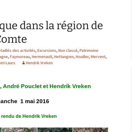
que dans la région de
Comte
aillés des activités
,
Excursions
,
Non classé
,
Patrimoine
agne
,
Faymoreau
,
Hermenault
,
Hettangien
,
Houiller
,
Mervent
,
int-Laurs
Hendrik Vreken
, André Pouclet et Hendrik Vreken
anche 1 mai 2016
rendu de Hendrik Vreken