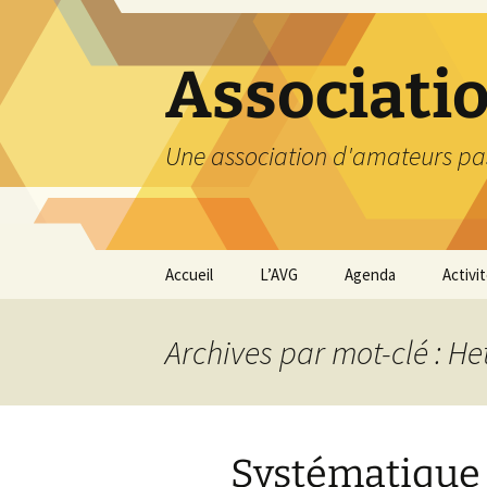
Aller
au
contenu
Associati
Une association d'amateurs pa
Accueil
L’AVG
Agenda
Activi
Qui sommes nous ?
Compt
Archives par mot-clé : H
Nos coordonnées
Excurs
Nous contacter et
Travau
Adhésion
Systématique 
Visite
carriè