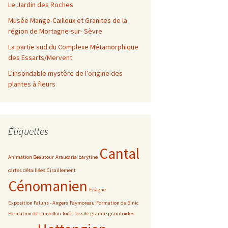
Le Jardin des Roches
Musée Mange-Cailloux et Granites de la
région de Mortagne-sur- Sèvre
La partie sud du Complexe Métamorphique
des Essarts/Mervent
L’insondable mystère de l’origine des
plantes à fleurs
Étiquettes
Cantal
Animation Beautour
Araucaria
barytine
cartes détaillées
Cisaillement
Cénomanien
Epagne
Exposition Faluns - Angers
Faymoreau
Formation de Binic
Formation de Lanvollon
forêt fossile
granite
granitoïdes