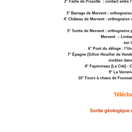
2° Faille de Pissotte : contact entre 
3° Barrage de Mervent : orthogneiss
4° Château de Mervent : orthogneiss 
5° Sortie de Mervent : orthogneiss 
Mervent – Linéa
sur 
6° Pont du déluge : l’U
7° Épagne (Sillon Houiller de Vend
visibles dan
8° Faymoreau (La Cité) : 
9° La Verreri
10° Fours à chaux de Foussais
Télécha
Sortie géologique 