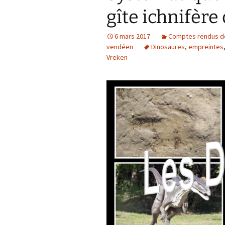
gîte ichnifère 
Confé
6 mars 2017
Comptes rendus dét
vendéen
Dinosaures
,
empreintes
Vreken