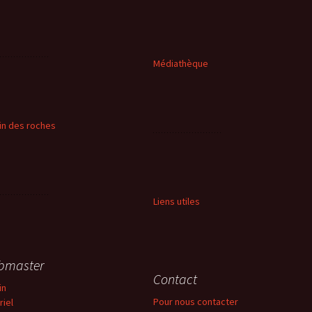
Médiathèque
in des roches
Liens utiles
bmaster
Contact
in
Pour nous contacter
riel