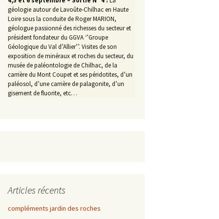
4,5 et 6 septembre – Sortie N° 4 :
La
géologie autour de Lavoûte-Chilhac en Haute
Loire sous la conduite de Roger MARION,
géologue passionné des richesses du secteur et
président fondateur du GGVA ‘’Groupe
Géologique du Val d’Allier’’. Visites de son
exposition de minéraux et roches du secteur, du
musée de paléontologie de Chilhac, de la
carrière du Mont Coupet et ses péridotites, d’un
paléosol, d’une carrière de palagonite, d’un
gisement de fluorite, etc…
Articles récents
compléments jardin des roches