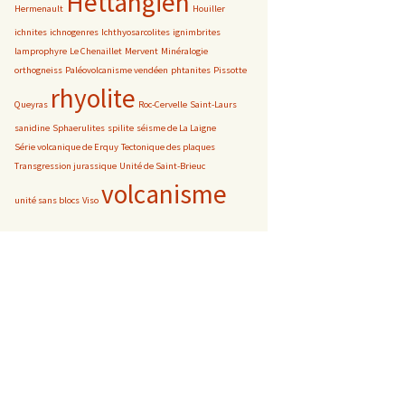
Hettangien
Hermenault
Houiller
ichnites
ichnogenres
Ichthyosarcolites
ignimbrites
lamprophyre
Le Chenaillet
Mervent
Minéralogie
orthogneiss
Paléovolcanisme vendéen
phtanites
Pissotte
rhyolite
Queyras
Roc-Cervelle
Saint-Laurs
sanidine
Sphaerulites
spilite
séisme de La Laigne
Série volcanique de Erquy
Tectonique des plaques
Transgression jurassique
Unité de Saint-Brieuc
volcanisme
unité sans blocs
Viso