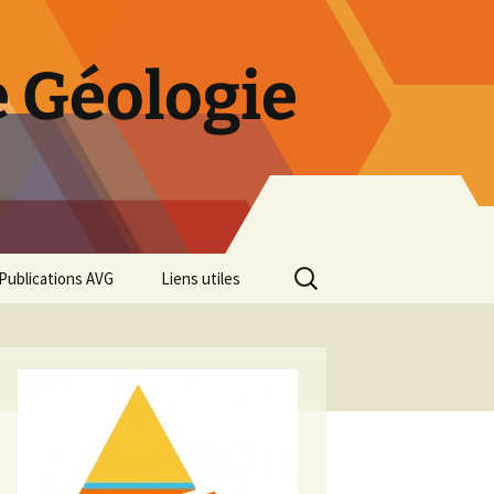
 Géologie
Rechercher :
Publications AVG
Liens utiles
Bulletins annuels
Rétrospective des 50 ans
de l’AVG
Diaporama Exposition
minéralogique AVG 2016