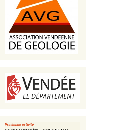
s de roches
es minéraux
fleurements
roupes
Prochaine activité