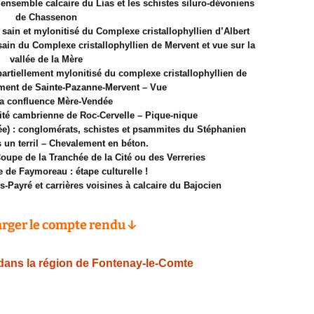
l’ensemble calcaire du Lias et les schistes siluro-dévoniens
de Chassenon
 sain et mylonitisé du Complexe cristallophyllien d’Albert
sain du Complexe cristallophyllien de Mervent et vue sur la
vallée de la Mère
partiellement mylonitisé du complexe cristallophyllien de
ment de Sainte-Pazanne-Mervent – Vue
la confluence Mère-Vendée
nité cambrienne de Roc-Cervelle – Pique-nique
ée) : conglomérats, schistes et psammites du Stéphanien
s un terril – Chevalement en béton.
Coupe de la Tranchée de la Cité ou des Verreries
e de Faymoreau : étape culturelle !
-Payré et carrières voisines à calcaire du Bajocien
rger le compte rendu ↓
dans la région de Fontenay-le-Comte