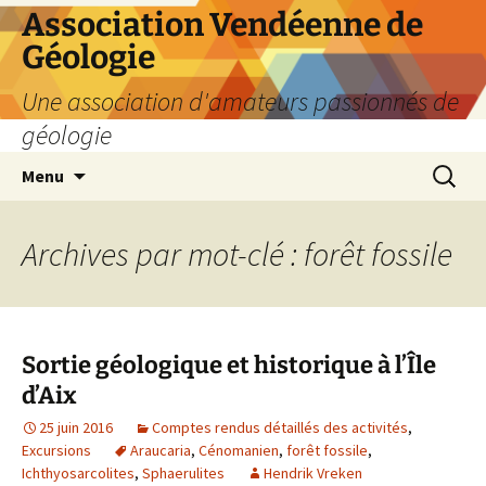
Aller
Association Vendéenne de
au
Géologie
contenu
Une association d'amateurs passionnés de
géologie
Recherc
Menu
Archives par mot-clé : forêt fossile
Sortie géologique et historique à l’Île
d’Aix
25 juin 2016
Comptes rendus détaillés des activités
,
Excursions
Araucaria
,
Cénomanien
,
forêt fossile
,
Ichthyosarcolites
,
Sphaerulites
Hendrik Vreken