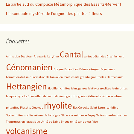
La partie sud du Complexe Métamorphique des Essarts/Mervent
L’insondable mystère de l’origine des plantes à fleurs
Étiquettes
Cantal
Animation Beautour
Araucaria
barytine
cartes détaillées
Cisaillement
Cénomanien
Epagne
Exposition Faluns - Angers
Faymoreau
Formation de Binic
Formation de Lanvollon
forêt fossile
granite
granitoïdes
Hermenault
Hettangien
Houiller
ichnites
ichnogenres
Ichthyosarcolites
ignimbrites
lamprophyre
Le Chenaillet
Mervent
Minéralogie
orthogneiss
Paléovolcanisme vendéen
rhyolite
phtanites
Pissotte
Queyras
Roc-Cervelle
Saint-Laurs
sanidine
Sphaerulites
spilite
séisme de La Laigne
Série volcanique de Erquy
Tectonique des plaques
Transgression jurassique
Unité de Saint-Brieuc
unité sans blocs
Viso
volcanisme