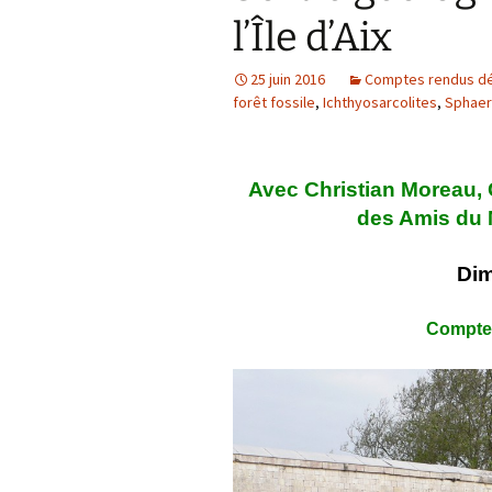
l’Île d’Aix
Confé
25 juin 2016
Comptes rendus dét
forêt fossile
,
Ichthyosarcolites
,
Sphaer
Avec Christian Moreau, 
des Amis du 
D
i
Compte 