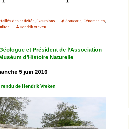
Expositions,
rences
Conférences…
aillés des activités
,
Excursions
Araucaria
,
Cénomanien
,
Galerie de photos
Roches
ulites
Hendrik Vreken
Diaporamas
Lames mince
Géologue et Président de l’Association
Galerie de vidéos
Minéraux
Muséum d’Histoire Naturelle
Cartes – schémas –
Inventaire d
Echelles des temps
vendéens
manche 5 juin 2016
Carnets de voyages
Fossiles
rendu de Hendrik Vreken
Analyse de livres, revues,
Paysages, af
…
Photos de g