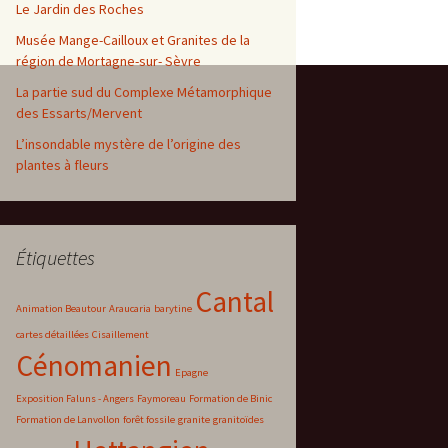
Le Jardin des Roches
Musée Mange-Cailloux et Granites de la
région de Mortagne-sur- Sèvre
La partie sud du Complexe Métamorphique
des Essarts/Mervent
L’insondable mystère de l’origine des
plantes à fleurs
Étiquettes
Cantal
Animation Beautour
Araucaria
barytine
cartes détaillées
Cisaillement
Cénomanien
Epagne
Exposition Faluns - Angers
Faymoreau
Formation de Binic
Formation de Lanvollon
forêt fossile
granite
granitoïdes