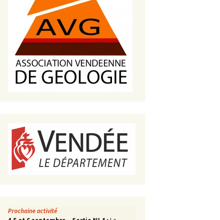
s de roches
es minéraux
fleurements
roupes
Prochaine activité