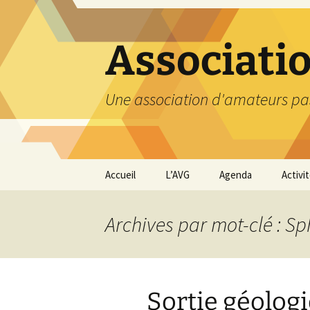
Aller
au
contenu
Associati
Une association d'amateurs pa
Accueil
L’AVG
Agenda
Activi
Qui sommes nous ?
Compt
Archives par mot-clé : Sp
Nos coordonnées
Excurs
Nous contacter et
Travau
Adhésion
Sortie géologi
Visite
carriè