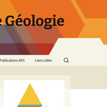
 Géologie
Rechercher :
Publications AVG
Liens utiles
Bulletins annuels
Rétrospective des 50 ans
de l’AVG
Diaporama Exposition
minéralogique AVG 2016