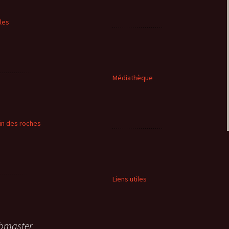
cles
Médiathèque
in des roches
Liens utiles
bmaster