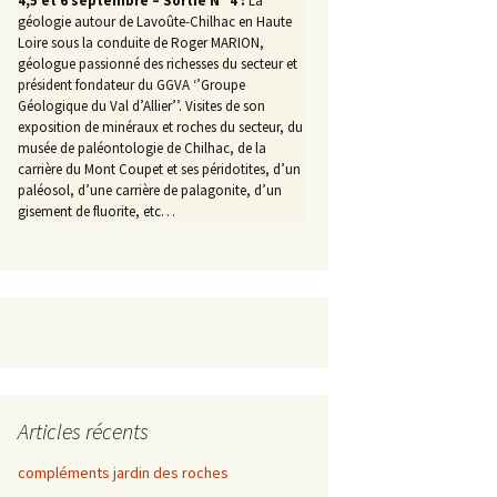
4,5 et 6 septembre – Sortie N° 4 :
La
géologie autour de Lavoûte-Chilhac en Haute
Loire sous la conduite de Roger MARION,
géologue passionné des richesses du secteur et
président fondateur du GGVA ‘’Groupe
Géologique du Val d’Allier’’. Visites de son
exposition de minéraux et roches du secteur, du
musée de paléontologie de Chilhac, de la
carrière du Mont Coupet et ses péridotites, d’un
paléosol, d’une carrière de palagonite, d’un
gisement de fluorite, etc…
Articles récents
compléments jardin des roches