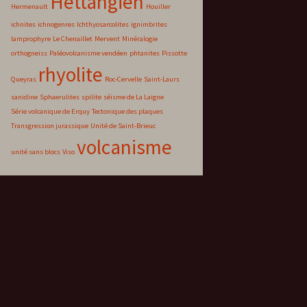
Hettangien
Hermenault
Houiller
ichnites
ichnogenres
Ichthyosarcolites
ignimbrites
lamprophyre
Le Chenaillet
Mervent
Minéralogie
orthogneiss
Paléovolcanisme vendéen
phtanites
Pissotte
rhyolite
Queyras
Roc-Cervelle
Saint-Laurs
sanidine
Sphaerulites
spilite
séisme de La Laigne
Série volcanique de Erquy
Tectonique des plaques
Transgression jurassique
Unité de Saint-Brieuc
volcanisme
unité sans blocs
Viso