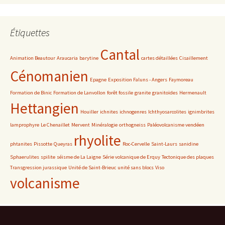
Étiquettes
Cantal
Animation Beautour
Araucaria
barytine
cartes détaillées
Cisaillement
Cénomanien
Epagne
Exposition Faluns - Angers
Faymoreau
Formation de Binic
Formation de Lanvollon
forêt fossile
granite
granitoïdes
Hermenault
Hettangien
Houiller
ichnites
ichnogenres
Ichthyosarcolites
ignimbrites
lamprophyre
Le Chenaillet
Mervent
Minéralogie
orthogneiss
Paléovolcanisme vendéen
rhyolite
phtanites
Pissotte
Queyras
Roc-Cervelle
Saint-Laurs
sanidine
Sphaerulites
spilite
séisme de La Laigne
Série volcanique de Erquy
Tectonique des plaques
Transgression jurassique
Unité de Saint-Brieuc
unité sans blocs
Viso
volcanisme