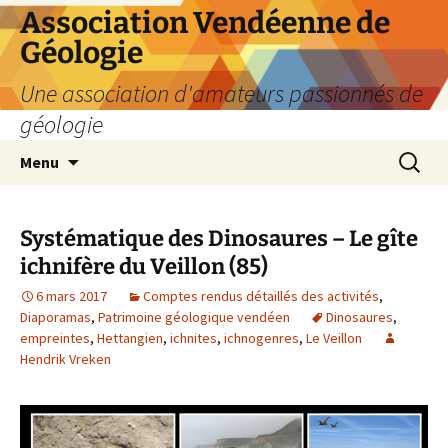
Aller
Association Vendéenne de
au
Géologie
contenu
Une association d'amateurs passionnés de
géologie
Recherc
Menu
Systématique des Dinosaures – Le gîte
ichnifère du Veillon (85)
6 mars 2017
Comptes rendus détaillés des activités
,
Diaporamas
,
Patrimoine géologique vendéen
Dinosaures
,
empreintes
,
Hettangien
,
ichnites
,
ichnogenres
,
Le Veillon
Hendrik Vreken