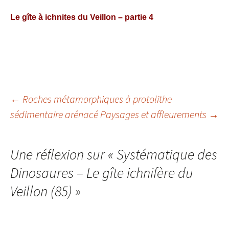
Le gîte à ichnites du Veillon – partie 4
Navigation
←
Roches métamorphiques à protolithe
sédimentaire arénacé
Paysages et affleurements
→
des
articles
Une réflexion sur «
Systématique des
Dinosaures – Le gîte ichnifère du
Veillon (85)
»