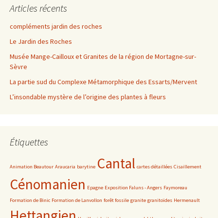
Articles récents
compléments jardin des roches
Le Jardin des Roches
Musée Mange-Cailloux et Granites de la région de Mortagne-sur-
Sèvre
La partie sud du Complexe Métamorphique des Essarts/Mervent
L’insondable mystère de l’origine des plantes à fleurs
Étiquettes
Cantal
Animation Beautour
Araucaria
barytine
cartes détaillées
Cisaillement
Cénomanien
Epagne
Exposition Faluns - Angers
Faymoreau
Formation de Binic
Formation de Lanvollon
forêt fossile
granite
granitoïdes
Hermenault
Hettangien