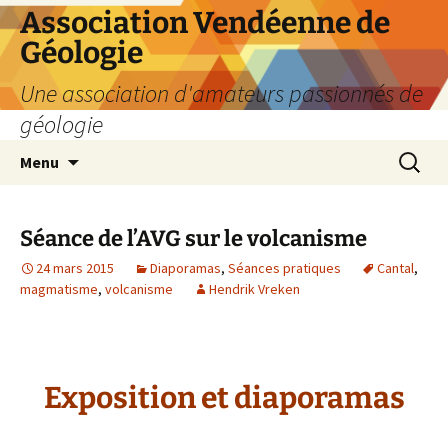
Aller
Association Vendéenne de
au
Géologie
contenu
Une association d'amateurs passionnés de
géologie
Recherc
Menu
Séance de l’AVG sur le volcanisme
24 mars 2015
Diaporamas
,
Séances pratiques
Cantal
,
magmatisme
,
volcanisme
Hendrik Vreken
Exposition et diaporamas