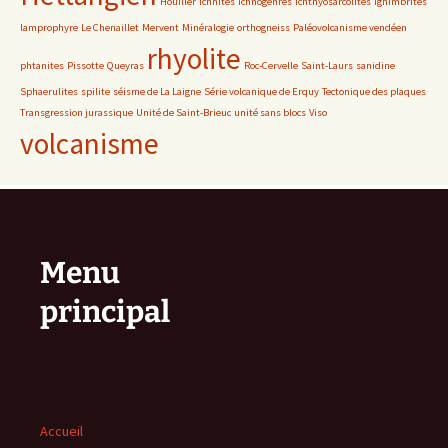
Houiller
ichnites
ichnogenres
Ichthyosarcolites
ignimbrites
lamprophyre
Le Chenaillet
Mervent
Minéralogie
orthogneiss
Paléovolcanisme vendéen
rhyolite
phtanites
Pissotte
Queyras
Roc-Cervelle
Saint-Laurs
sanidine
Sphaerulites
spilite
séisme de La Laigne
Série volcanique de Erquy
Tectonique des plaques
Transgression jurassique
Unité de Saint-Brieuc
unité sans blocs
Viso
volcanisme
Menu
principal
Accueil