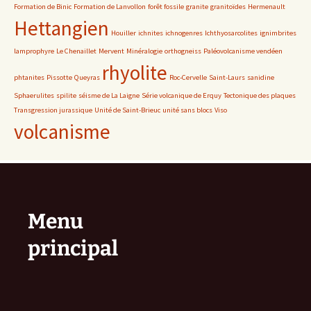
Formation de Binic
Formation de Lanvollon
forêt fossile
granite
granitoïdes
Hermenault
Hettangien
Houiller
ichnites
ichnogenres
Ichthyosarcolites
ignimbrites
lamprophyre
Le Chenaillet
Mervent
Minéralogie
orthogneiss
Paléovolcanisme vendéen
rhyolite
phtanites
Pissotte
Queyras
Roc-Cervelle
Saint-Laurs
sanidine
Sphaerulites
spilite
séisme de La Laigne
Série volcanique de Erquy
Tectonique des plaques
Transgression jurassique
Unité de Saint-Brieuc
unité sans blocs
Viso
volcanisme
Menu
principal