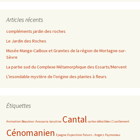
Articles récents
compléments jardin des roches
Le Jardin des Roches
Musée Mange-Cailloux et Granites de la région de Mortagne-sur-
Sèvre
La partie sud du Complexe Métamorphique des Essarts/Mervent
L’insondable mystère de l’origine des plantes à fleurs
Étiquettes
Cantal
Animation Beautour
Araucaria
barytine
cartes détaillées
Cisaillement
Cénomanien
Epagne
Exposition Faluns - Angers
Faymoreau