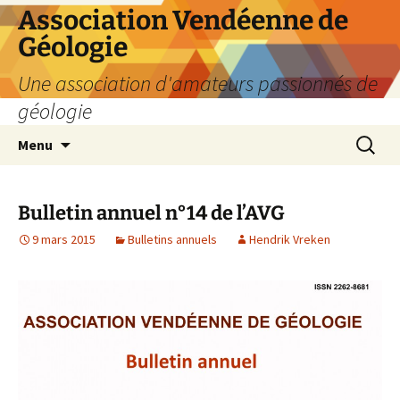
Aller
Association Vendéenne de
au
Géologie
contenu
Une association d'amateurs passionnés de
géologie
Recherc
Menu
Bulletin annuel n°14 de l’AVG
9 mars 2015
Bulletins annuels
Hendrik Vreken