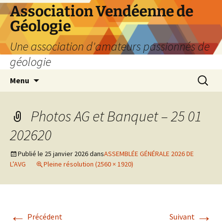
Aller
Association Vendéenne de
au
Géologie
contenu
Une association d'amateurs passionnés de
géologie
Recherc
Menu
Photos AG et Banquet – 25 01
202620
Publié le
25 janvier 2026
dans
ASSEMBLÉE GÉNÉRALE 2026 DE
L’AVG
Pleine résolution (2560 × 1920)
←
→
Précédent
Suivant