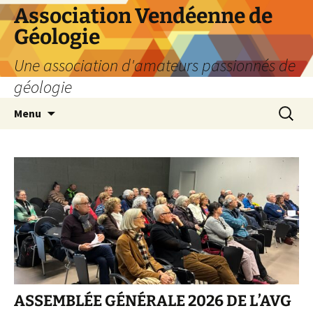
Aller
Association Vendéenne de
au
Géologie
contenu
Une association d'amateurs passionnés de
géologie
Recherc
Menu
ASSEMBLÉE GÉNÉRALE 2026 DE L’AVG