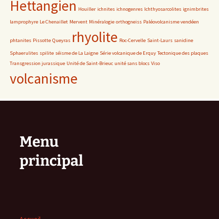
Hettangien
Houiller
ichnites
ichnogenres
Ichthyosarcolites
ignimbrites
lamprophyre
Le Chenaillet
Mervent
Minéralogie
orthogneiss
Paléovolcanisme vendéen
rhyolite
phtanites
Pissotte
Queyras
Roc-Cervelle
Saint-Laurs
sanidine
Sphaerulites
spilite
séisme de La Laigne
Série volcanique de Erquy
Tectonique des plaques
Transgression jurassique
Unité de Saint-Brieuc
unité sans blocs
Viso
volcanisme
Menu
principal