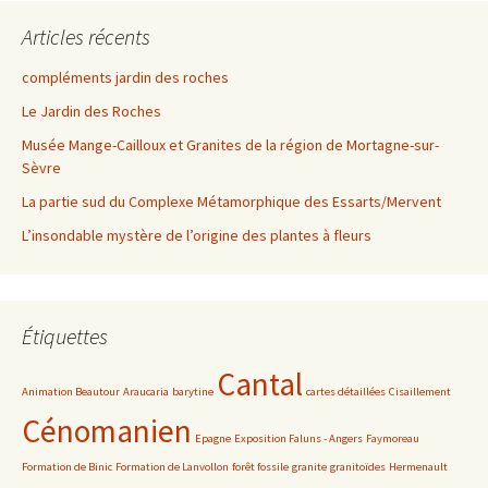
Articles récents
compléments jardin des roches
Le Jardin des Roches
Musée Mange-Cailloux et Granites de la région de Mortagne-sur-
Sèvre
La partie sud du Complexe Métamorphique des Essarts/Mervent
L’insondable mystère de l’origine des plantes à fleurs
Étiquettes
Cantal
Animation Beautour
Araucaria
barytine
cartes détaillées
Cisaillement
Cénomanien
Epagne
Exposition Faluns - Angers
Faymoreau
Formation de Binic
Formation de Lanvollon
forêt fossile
granite
granitoïdes
Hermenault