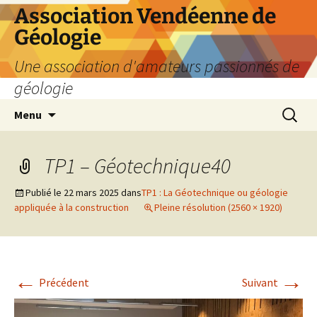
Aller
Association Vendéenne de
au
Géologie
contenu
Une association d'amateurs passionnés de
géologie
Recherc
Menu
TP1 – Géotechnique40
Publié le
22 mars 2025
dans
TP1 : La Géotechnique ou géologie
appliquée à la construction
Pleine résolution (2560 × 1920)
←
→
Précédent
Suivant