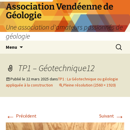
Aller
Association Vendéenne de
au
Géologie
contenu
Une association d'amateurs passionnés de
géologie
Recherc
Menu
TP1 – Géotechnique12
Publié le
22 mars 2025
dans
TP1 : La Géotechnique ou géologie
appliquée à la construction
Pleine résolution (2560 × 1920)
←
→
Précédent
Suivant