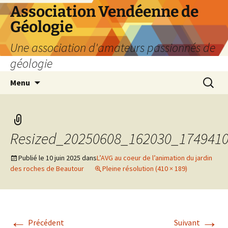
Aller
Association Vendéenne de
au
Géologie
contenu
Une association d'amateurs passionnés de
géologie
Recherc
Menu
Resized_20250608_162030_174941
Publié le
10 juin 2025
dans
L’AVG au coeur de l’animation du jardin
des roches de Beautour
Pleine résolution (410 × 189)
←
→
Précédent
Suivant