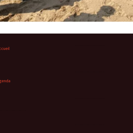
ccueil
genda