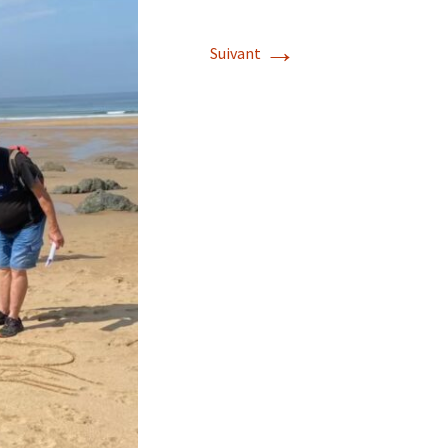
→
Suivant
s de roches
es minéraux
fleurements
roupes