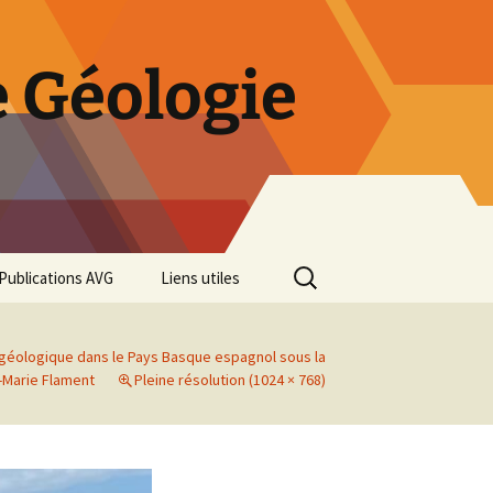
 Géologie
Rechercher :
Publications AVG
Liens utiles
Bulletins annuels
 géologique dans le Pays Basque espagnol sous la
Rétrospective des 50 ans
-Marie Flament
Pleine résolution (1024 × 768)
de l’AVG
Diaporama Exposition
minéralogique AVG 2016