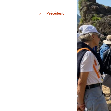
←
Confé
Précédent