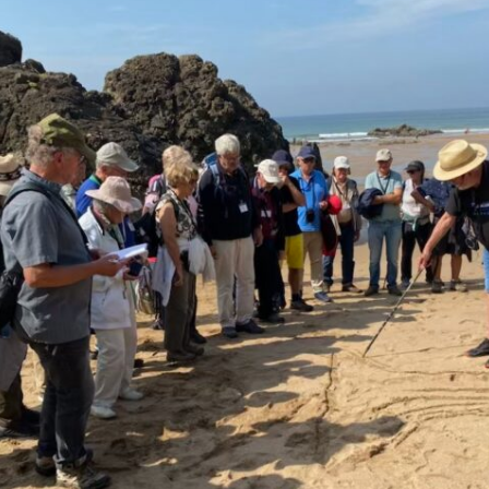
Expositions,
rences
Conférences…
Galerie de photos
Roches
Diaporamas
Lames mince
Galerie de vidéos
Minéraux
Cartes – schémas –
Inventaire d
Echelles des temps
vendéens
Carnets de voyages
Fossiles
Analyse de livres, revues,
Paysages, af
…
Photos de g