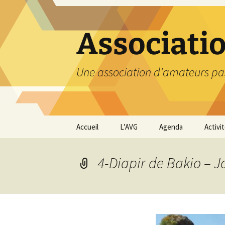
Aller
au
contenu
Associati
Une association d'amateurs pa
Accueil
L’AVG
Agenda
Activi
Qui sommes nous ?
Compt
4-Diapir de Bakio – J
Nos coordonnées
Excurs
Nous contacter et
Travau
Adhésion
Visite
carriè