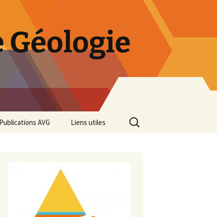
 Géologie
Rechercher :
Publications AVG
Liens utiles
Bulletins annuels
Rétrospective des 50 ans
de l’AVG
Diaporama Exposition
minéralogique AVG 2016