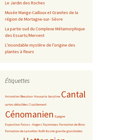
Le Jardin des Roches
Musée Mange-Cailloux et Granites de la
région de Mortagne-sur- Sèvre
La partie sud du Complexe Métamorphique
des Essarts/Mervent
L’insondable mystère de l’origine des
plantes à fleurs
Étiquettes
Cantal
Animation Beautour
Araucaria
barytine
cartes détaillées
Cisaillement
Cénomanien
Epagne
Exposition Faluns - Angers
Faymoreau
Formation de Binic
Formation de Lanvollon
forêt fossile
granite
granitoïdes