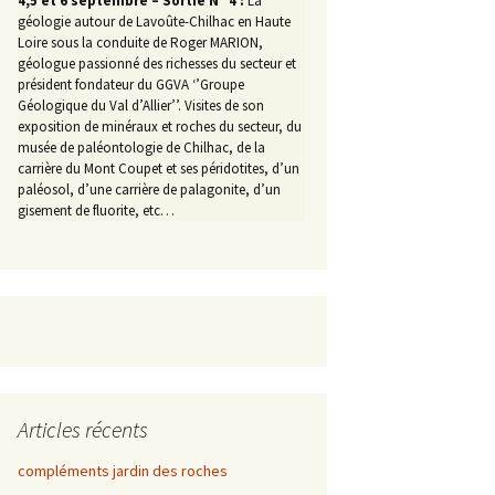
4,5 et 6 septembre – Sortie N° 4 :
La
géologie autour de Lavoûte-Chilhac en Haute
Loire sous la conduite de Roger MARION,
géologue passionné des richesses du secteur et
président fondateur du GGVA ‘’Groupe
Géologique du Val d’Allier’’. Visites de son
exposition de minéraux et roches du secteur, du
musée de paléontologie de Chilhac, de la
carrière du Mont Coupet et ses péridotites, d’un
paléosol, d’une carrière de palagonite, d’un
gisement de fluorite, etc…
Articles récents
compléments jardin des roches