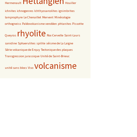
Hettangien
Hermenault
Houiller
ichnites
ichnogenres
Ichthyosarcolites
ignimbrites
lamprophyre
Le Chenaillet
Mervent
Minéralogie
orthogneiss
Paléovolcanisme vendéen
phtanites
Pissotte
rhyolite
Queyras
Roc-Cervelle
Saint-Laurs
sanidine
Sphaerulites
spilite
séisme de La Laigne
Série volcanique de Erquy
Tectonique des plaques
Transgression jurassique
Unité de Saint-Brieuc
volcanisme
unité sans blocs
Viso