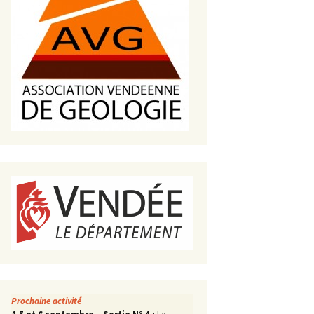
s de roches
es minéraux
fleurements
roupes
Prochaine activité