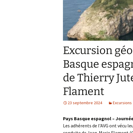
Confé
Excursion géo
Basque espagn
de Thierry Ju
Flament
23 septembre 2024
Excursions
Pays Basque espagnol – Journée
Les adhérents de l’AVG ont vécu le
conduite de Jean-Marie Flament (G