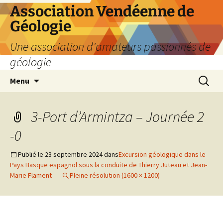
Aller
Association Vendéenne de
au
Géologie
contenu
Une association d'amateurs passionnés de
géologie
Recherc
Menu
3-Port d’Armintza – Journée 2
-0
Publié le
23 septembre 2024
dans
Excursion géologique dans le
Pays Basque espagnol sous la conduite de Thierry Juteau et Jean-
Marie Flament
Pleine résolution (1600 × 1200)