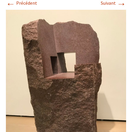
←
→
Précédent
Suivant