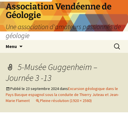
Aller
Association Vendéenne de
au
Géologie
contenu
Une association d'amateurs passionnés de
géologie
Recherc
Menu
5-Musée Guggenheim –
Journée 3 -13
Publié le
23 septembre 2024
dans
Excursion géologique dans le
Pays Basque espagnol sous la conduite de Thierry Juteau et Jean-
Marie Flament
Pleine résolution (1920 × 2560)