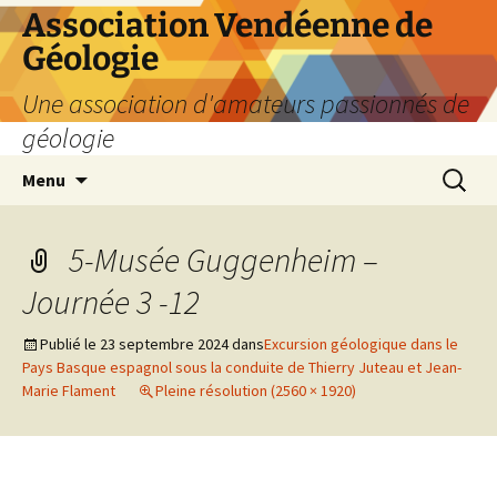
Aller
Association Vendéenne de
au
Géologie
contenu
Une association d'amateurs passionnés de
géologie
Recherc
Menu
5-Musée Guggenheim –
Journée 3 -12
Publié le
23 septembre 2024
dans
Excursion géologique dans le
Pays Basque espagnol sous la conduite de Thierry Juteau et Jean-
Marie Flament
Pleine résolution (2560 × 1920)