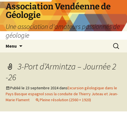
Aller
Association Vendéenne de
au
Géologie
contenu
Une association d'amateurs passionnés de
géologie
Recherc
Menu
3-Port d’Armintza – Journée 2
-26
Publié le
23 septembre 2024
dans
Excursion géologique dans le
Pays Basque espagnol sous la conduite de Thierry Juteau et Jean-
Marie Flament
Pleine résolution (2560 × 1920)