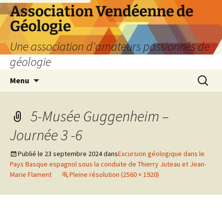
Aller
Association Vendéenne de
au
Géologie
contenu
Une association d'amateurs passionnés de
géologie
Recherc
Menu
5-Musée Guggenheim –
Journée 3 -6
Publié le
23 septembre 2024
dans
Excursion géologique dans le
Pays Basque espagnol sous la conduite de Thierry Juteau et Jean-
Marie Flament
Pleine résolution (2560 × 1920)