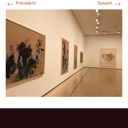
←
→
Précédent
Suivant