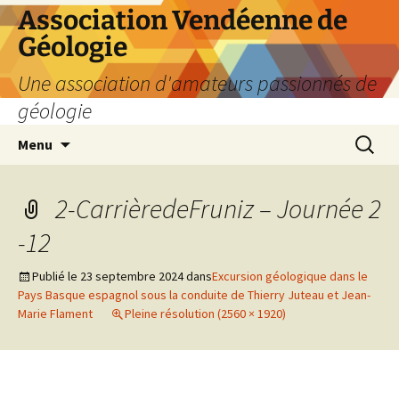
Aller
Association Vendéenne de
au
Géologie
contenu
Une association d'amateurs passionnés de
géologie
Recherc
Menu
2-CarrièredeFruniz – Journée 2
-12
Publié le
23 septembre 2024
dans
Excursion géologique dans le
Pays Basque espagnol sous la conduite de Thierry Juteau et Jean-
Marie Flament
Pleine résolution (2560 × 1920)