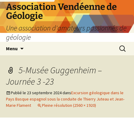
Aller
Association Vendéenne de
au
Géologie
contenu
Une association d'amateurs passionnés de
géologie
Recherc
Menu
5-Musée Guggenheim –
Journée 3 -23
Publié le
23 septembre 2024
dans
Excursion géologique dans le
Pays Basque espagnol sous la conduite de Thierry Juteau et Jean-
Marie Flament
Pleine résolution (2560 × 1920)