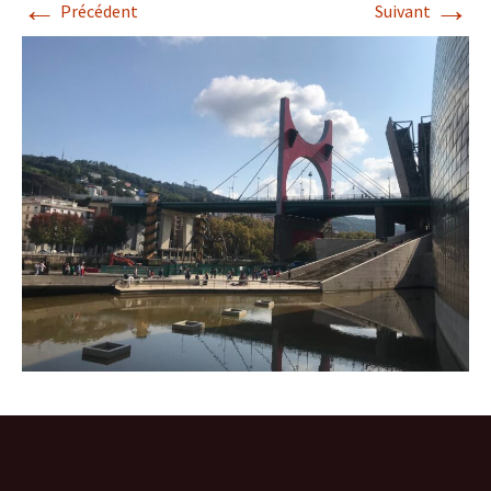
←
→
Précédent
Suivant