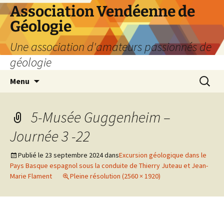
Aller
Association Vendéenne de
au
Géologie
contenu
Une association d'amateurs passionnés de
géologie
Recherc
Menu
5-Musée Guggenheim –
Journée 3 -22
Publié le
23 septembre 2024
dans
Excursion géologique dans le
Pays Basque espagnol sous la conduite de Thierry Juteau et Jean-
Marie Flament
Pleine résolution (2560 × 1920)