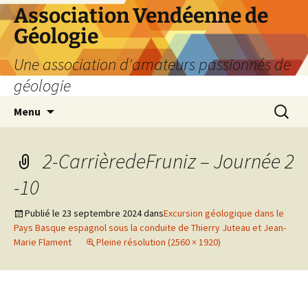
Aller
Association Vendéenne de
au
Géologie
contenu
Une association d'amateurs passionnés de
géologie
Recherc
Menu
2-CarrièredeFruniz – Journée 2
-10
Publié le
23 septembre 2024
dans
Excursion géologique dans le
Pays Basque espagnol sous la conduite de Thierry Juteau et Jean-
Marie Flament
Pleine résolution (2560 × 1920)