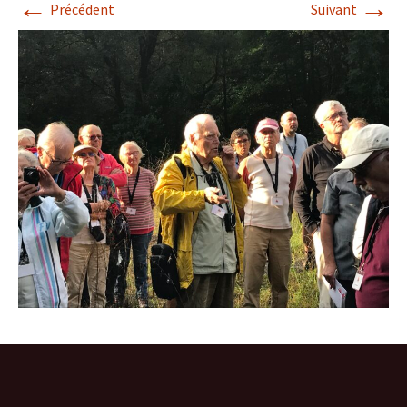
←
→
Précédent
Suivant