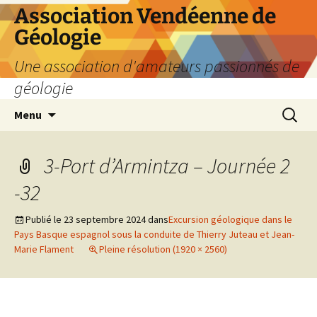
Aller
Association Vendéenne de
au
Géologie
contenu
Une association d'amateurs passionnés de
géologie
Recherc
Menu
3-Port d’Armintza – Journée 2
-32
Publié le
23 septembre 2024
dans
Excursion géologique dans le
Pays Basque espagnol sous la conduite de Thierry Juteau et Jean-
Marie Flament
Pleine résolution (1920 × 2560)