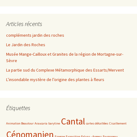
Articles récents
compléments jardin des roches
Le Jardin des Roches
Musée Mange-Cailloux et Granites de la région de Mortagne-sur-
Sèvre
La partie sud du Complexe Métamorphique des Essarts/Mervent
L’insondable mystère de l’origine des plantes à fleurs
Étiquettes
Cantal
Animation Beautour
Araucaria
barytine
cartes détaillées
Cisaillement
Cénomanien
Epagne
Exposition Faluns - Angers
Faymoreau