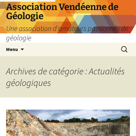
Aller
Association Vendéenne de
au
Géologie
contenu
Une association d'amateurs passionnés de
géologie
Recherc
Menu
Archives de catégorie : Actualités
géologiques