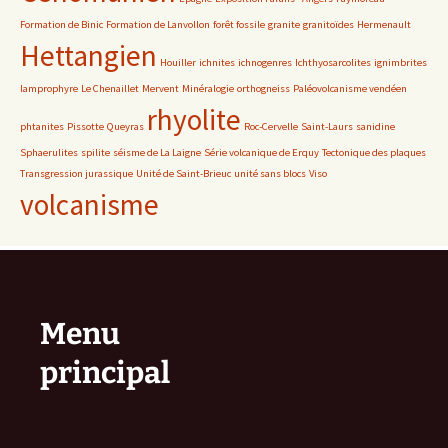
Formation de Binic
Formation de Lanvollon
forêt fossile
granite
granitoïdes
Hermenault
Hettangien
Houiller
ichnites
ichnogenres
Ichthyosarcolites
ignimbrites
lamprophyre
Le Chenaillet
Mervent
Minéralogie
orthogneiss
Paléovolcanisme vendéen
rhyolite
phtanites
Pissotte
Queyras
Roc-Cervelle
Saint-Laurs
sanidine
Sphaerulites
spilite
séisme de La Laigne
Série volcanique de Erquy
Tectonique des plaques
Transgression jurassique
Unité de Saint-Brieuc
unité sans blocs
Viso
volcanisme
Menu
principal