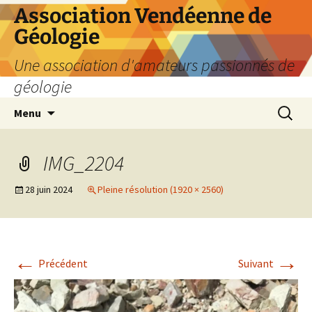
Aller
Association Vendéenne de
au
Géologie
contenu
Une association d'amateurs passionnés de
géologie
Recherc
Menu
IMG_2204
28 juin 2024
Pleine résolution (1920 × 2560)
←
→
Précédent
Suivant