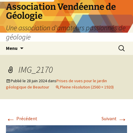
Aller
Association Vendéenne de
au
Géologie
contenu
Une association d'amateurs passionnés de
géologie
Recherc
Menu
IMG_2170
Publié le
28 juin 2024
dans
Prises de vues pour le jardin
géologique de Beautour
Pleine résolution (2560 × 1920)
←
→
Précédent
Suivant