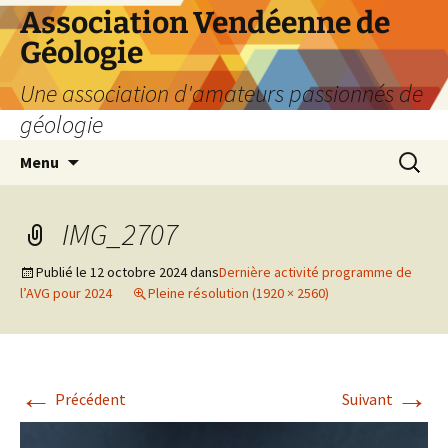
Aller
Association Vendéenne de
au
Géologie
contenu
Une association d'amateurs passionnés de
géologie
Recherc
Menu
IMG_2707
Publié le
12 octobre 2024
dans
Dernière activité programme de
l’AVG pour 2024
Pleine résolution (1920 × 2560)
←
→
Précédent
Suivant