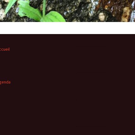
ccueil
genda