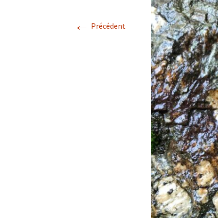
←
Confé
Précédent