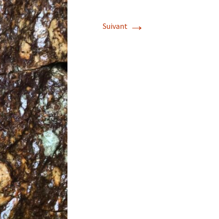
→
Suivant
s de roches
es minéraux
fleurements
roupes