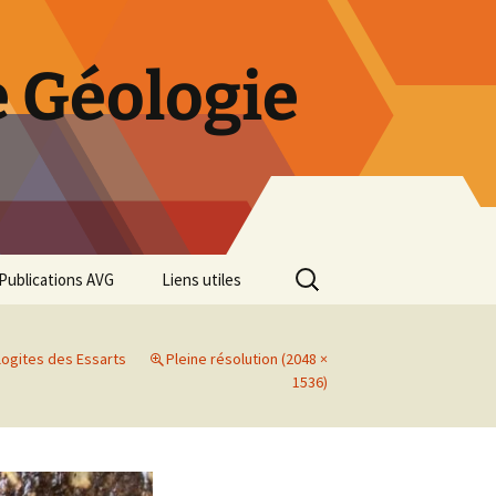
 Géologie
Rechercher :
Publications AVG
Liens utiles
Bulletins annuels
logites des Essarts
Pleine résolution (2048 ×
Rétrospective des 50 ans
1536)
de l’AVG
Diaporama Exposition
minéralogique AVG 2016