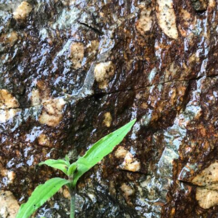
Expositions,
rences
Conférences…
Galerie de photos
Roches
Diaporamas
Lames mince
Galerie de vidéos
Minéraux
Cartes – schémas –
Inventaire d
Echelles des temps
vendéens
Carnets de voyages
Fossiles
Analyse de livres, revues,
Paysages, af
…
Photos de g