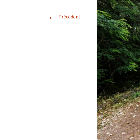
←
Confé
Précédent