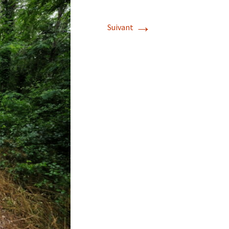
→
Suivant
s de roches
es minéraux
fleurements
roupes