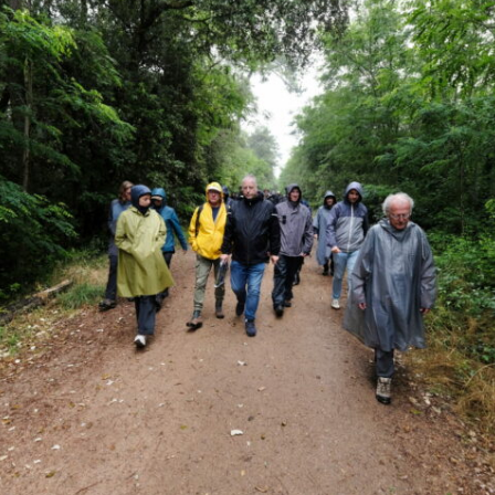
Expositions,
rences
Conférences…
Galerie de photos
Roches
Diaporamas
Lames mince
Galerie de vidéos
Minéraux
Cartes – schémas –
Inventaire d
Echelles des temps
vendéens
Carnets de voyages
Fossiles
Analyse de livres, revues,
Paysages, af
…
Photos de g