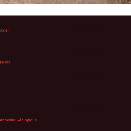
ccueil
genda
atrimoine Géologique