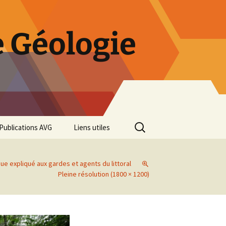
 Géologie
Rechercher :
Publications AVG
Liens utiles
Bulletins annuels
ue expliqué aux gardes et agents du littoral
Rétrospective des 50 ans
Pleine résolution (1800 × 1200)
de l’AVG
Diaporama Exposition
minéralogique AVG 2016