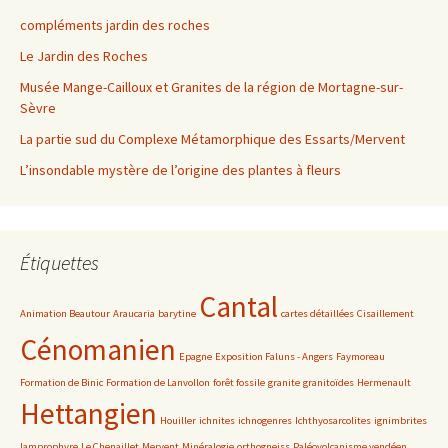
compléments jardin des roches
Le Jardin des Roches
Musée Mange-Cailloux et Granites de la région de Mortagne-sur-
Sèvre
La partie sud du Complexe Métamorphique des Essarts/Mervent
L’insondable mystère de l’origine des plantes à fleurs
Étiquettes
Cantal
Animation Beautour
Araucaria
barytine
cartes détaillées
Cisaillement
Cénomanien
Epagne
Exposition Faluns - Angers
Faymoreau
Formation de Binic
Formation de Lanvollon
forêt fossile
granite
granitoïdes
Hermenault
Hettangien
Houiller
ichnites
ichnogenres
Ichthyosarcolites
ignimbrites
lamprophyre
Le Chenaillet
Mervent
Minéralogie
orthogneiss
Paléovolcanisme vendéen