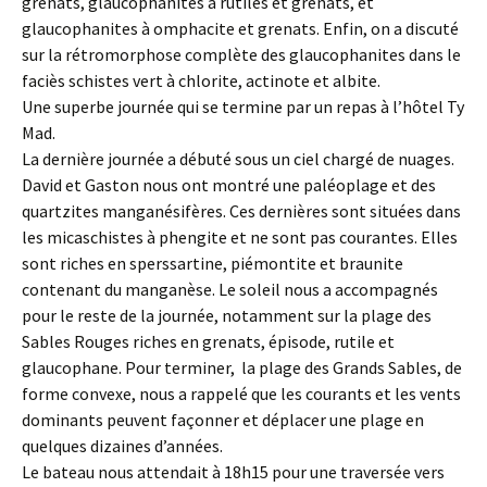
grenats, glaucophanites à rutiles et grenats, et
glaucophanites à omphacite et grenats. Enfin, on a discuté
sur la rétromorphose complète des glaucophanites dans le
faciès schistes vert à chlorite, actinote et albite.
Une superbe journée qui se termine par un repas à l’hôtel Ty
Mad.
La dernière journée a débuté sous un ciel chargé de nuages.
David et Gaston nous ont montré une paléoplage et des
quartzites manganésifères. Ces dernières sont situées dans
les micaschistes à phengite et ne sont pas courantes. Elles
sont riches en sperssartine, piémontite et braunite
contenant du manganèse. Le soleil nous a accompagnés
pour le reste de la journée, notamment sur la plage des
Sables Rouges riches en grenats, épisode, rutile et
glaucophane. Pour terminer, la plage des Grands Sables, de
forme convexe, nous a rappelé que les courants et les vents
dominants peuvent façonner et déplacer une plage en
quelques dizaines d’années.
Le bateau nous attendait à 18h15 pour une traversée vers