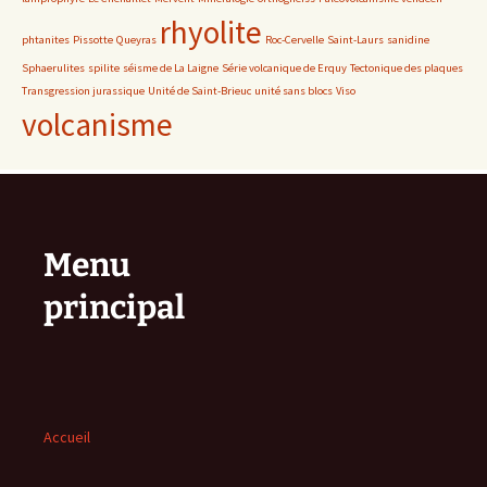
rhyolite
phtanites
Pissotte
Queyras
Roc-Cervelle
Saint-Laurs
sanidine
Sphaerulites
spilite
séisme de La Laigne
Série volcanique de Erquy
Tectonique des plaques
Transgression jurassique
Unité de Saint-Brieuc
unité sans blocs
Viso
volcanisme
Menu
principal
Accueil