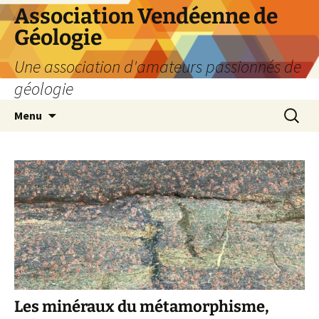
Aller
Association Vendéenne de
au
Géologie
contenu
Une association d'amateurs passionnés de
géologie
Recherc
Menu
Les minéraux du métamorphisme,