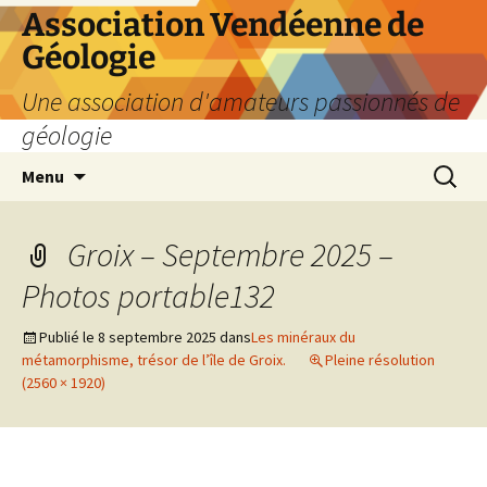
Aller
Association Vendéenne de
au
Géologie
contenu
Une association d'amateurs passionnés de
géologie
Recherc
Menu
Groix – Septembre 2025 –
Photos portable132
Publié le
8 septembre 2025
dans
Les minéraux du
métamorphisme, trésor de l’île de Groix.
Pleine résolution
(2560 × 1920)