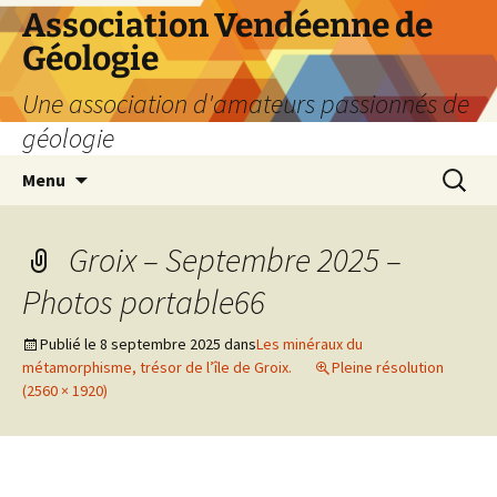
Aller
Association Vendéenne de
au
Géologie
contenu
Une association d'amateurs passionnés de
géologie
Recherc
Menu
Groix – Septembre 2025 –
Photos portable66
Publié le
8 septembre 2025
dans
Les minéraux du
métamorphisme, trésor de l’île de Groix.
Pleine résolution
(2560 × 1920)