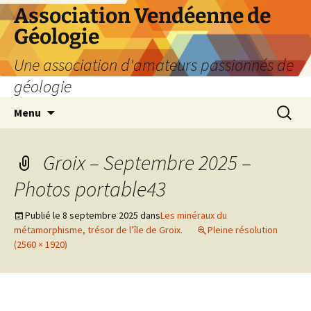
Aller
Association Vendéenne de
au
Géologie
contenu
Une association d'amateurs passionnés de
géologie
Recherc
Menu
Groix – Septembre 2025 –
Photos portable43
Publié le
8 septembre 2025
dans
Les minéraux du
métamorphisme, trésor de l’île de Groix.
Pleine résolution
(2560 × 1920)