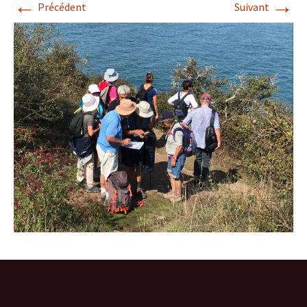
←
→
Précédent
Suivant