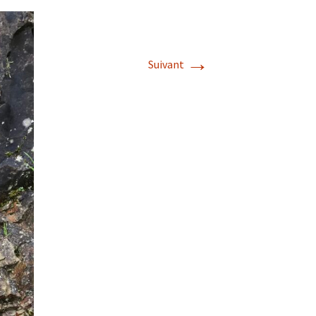
→
Suivant
s de roches
es minéraux
fleurements
roupes