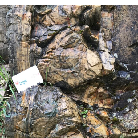
Expositions,
rences
Conférences…
Galerie de photos
Roches
Diaporamas
Lames mince
Galerie de vidéos
Minéraux
Cartes – schémas –
Inventaire d
Echelles des temps
vendéens
Carnets de voyages
Fossiles
Analyse de livres, revues,
Paysages, af
…
Photos de g