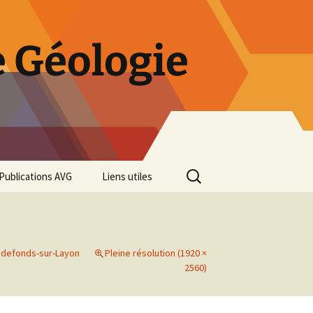
 Géologie
Rechercher :
Publications AVG
Liens utiles
Bulletins annuels
Rétrospective des 50 ans
de l’AVG
udefonds-sur-Layon
Pleine résolution (1920 ×
2560)
Diaporama Exposition
minéralogique AVG 2016