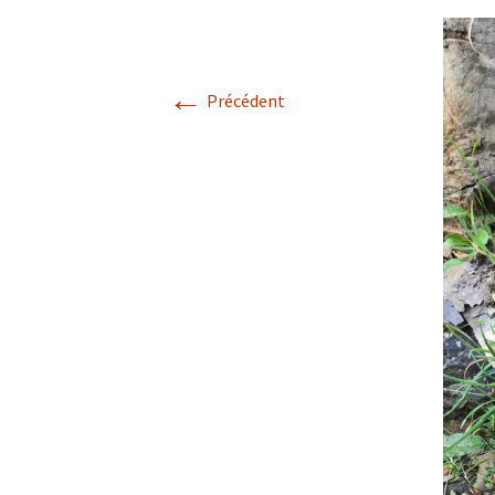
Confé
←
Précédent