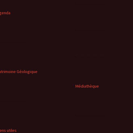
genda
atrimoine Géologique
Médiathèque
iens utiles