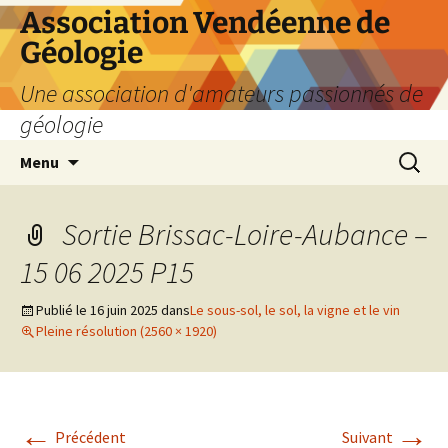
Aller
Association Vendéenne de
au
Géologie
contenu
Une association d'amateurs passionnés de
géologie
Recherc
Menu
Sortie Brissac-Loire-Aubance –
15 06 2025 P15
Publié le
16 juin 2025
dans
Le sous-sol, le sol, la vigne et le vin
Pleine résolution (2560 × 1920)
←
→
Précédent
Suivant