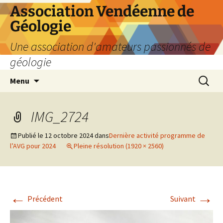
Aller
Association Vendéenne de
au
Géologie
contenu
Une association d'amateurs passionnés de
géologie
Recherc
Menu
IMG_2724
Publié le
12 octobre 2024
dans
Dernière activité programme de
l’AVG pour 2024
Pleine résolution (1920 × 2560)
←
→
Précédent
Suivant