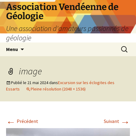
Aller
Association Vendéenne de
au
Géologie
contenu
Une association d'amateurs passionnés de
géologie
Recherc
Menu
image
Publié le
21 mai 2024
dans
Excursion sur les éclogites des
Essarts
Pleine résolution (2048 × 1536)
←
→
Précédent
Suivant