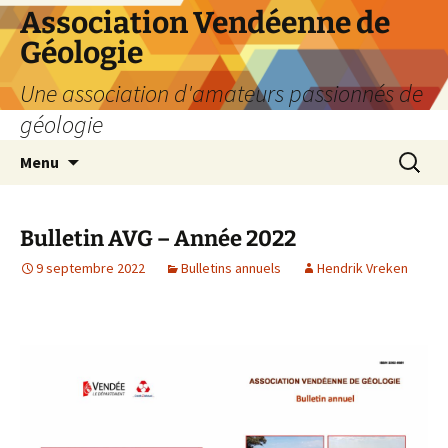
Aller
Association Vendéenne de
au
Géologie
contenu
Une association d'amateurs passionnés de
géologie
Recherc
Menu
Bulletin AVG – Année 2022
9 septembre 2022
Bulletins annuels
Hendrik Vreken