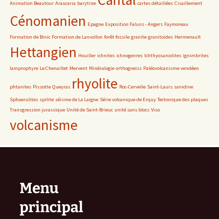
Animation Beautour
Araucaria
barytine
cartes détaillées
Cisaillement
Cénomanien
Epagne
Exposition Faluns - Angers
Faymoreau
Formation de Binic
Formation de Lanvollon
forêt fossile
granite
granitoïdes
Hermenault
Hettangien
Houiller
ichnites
ichnogenres
Ichthyosarcolites
ignimbrites
lamprophyre
Le Chenaillet
Mervent
Minéralogie
orthogneiss
Paléovolcanisme vendéen
rhyolite
phtanites
Pissotte
Queyras
Roc-Cervelle
Saint-Laurs
sanidine
Sphaerulites
spilite
séisme de La Laigne
Série volcanique de Erquy
Tectonique des plaques
Transgression jurassique
Unité de Saint-Brieuc
unité sans blocs
Viso
volcanisme
Menu
principal