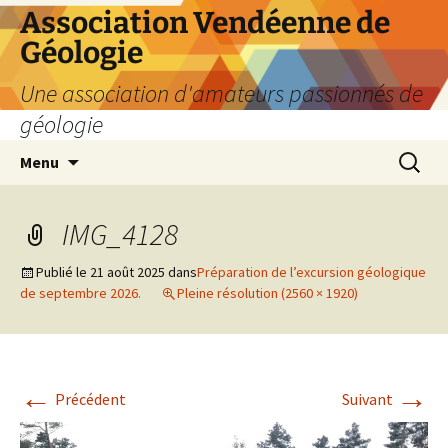
Aller
Association Vendéenne de
au
Géologie
contenu
Une association d'amateurs passionnés de
géologie
Recherc
Menu
IMG_4128
Publié le
21 août 2025
dans
Préparation de l’excursion géologique
de septembre 2026.
Pleine résolution (2560 × 1920)
←
→
Précédent
Suivant