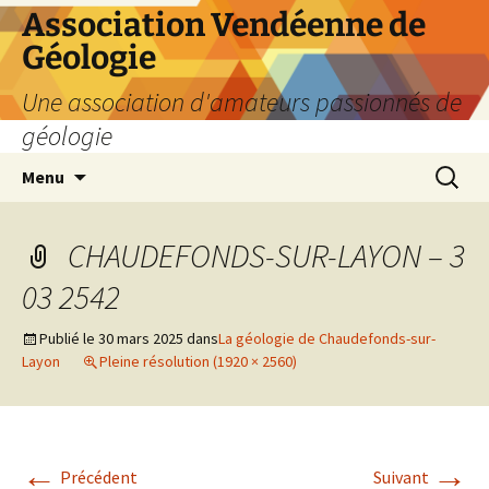
Aller
Association Vendéenne de
au
Géologie
contenu
Une association d'amateurs passionnés de
géologie
Recherc
Menu
CHAUDEFONDS-SUR-LAYON – 3
03 2542
Publié le
30 mars 2025
dans
La géologie de Chaudefonds-sur-
Layon
Pleine résolution (1920 × 2560)
←
→
Précédent
Suivant