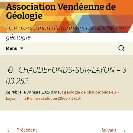
Aller
Association Vendéenne de
au
Géologie
contenu
Une association d'amateurs passionnés de
géologie
Recherc
Menu
CHAUDEFONDS-SUR-LAYON – 3
03 252
Publié le
30 mars 2025
dans
La géologie de Chaudefonds-sur-
Layon
Pleine résolution (2560 × 1920)
←
→
Précédent
Suivant