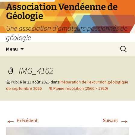
Aller
Association Vendéenne de
au
Géologie
contenu
Une association d'amateurs passionnés de
géologie
Recherc
Menu
IMG_4102
Publié le
21 août 2025
dans
Préparation de l’excursion géologique
de septembre 2026.
Pleine résolution (2560 × 1920)
←
→
Précédent
Suivant