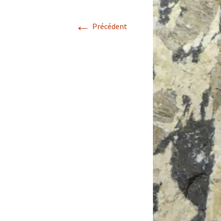
←
Confé
Précédent