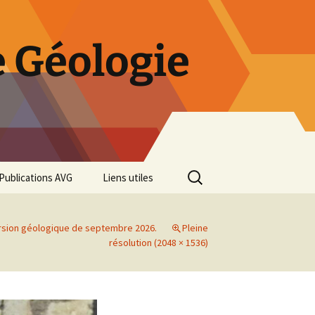
 Géologie
Rechercher :
Publications AVG
Liens utiles
Bulletins annuels
ursion géologique de septembre 2026.
Pleine
Rétrospective des 50 ans
résolution (2048 × 1536)
de l’AVG
Diaporama Exposition
minéralogique AVG 2016