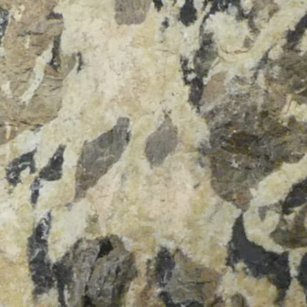
Expositions,
rences
Conférences…
Galerie de photos
Roches
Diaporamas
Lames mince
Galerie de vidéos
Minéraux
Cartes – schémas –
Inventaire d
Echelles des temps
vendéens
Carnets de voyages
Fossiles
Analyse de livres, revues,
Paysages, af
…
Photos de g