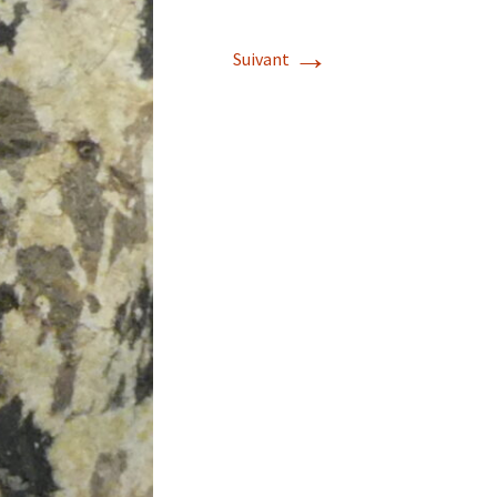
→
Suivant
s de roches
es minéraux
fleurements
roupes