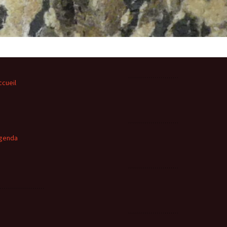
ccueil
genda